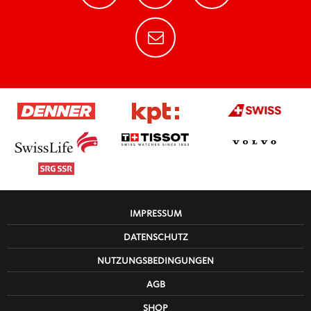
1926 Beitritt Swiss Olympics
1926 Europameister
Frauen A-WM 3. Rang
1998 Umbenennung SEHV zu SIHA
1937 Erste NLA Saison
IMPRESSUM
1948 Erste NLB Saison
DATENSCHUTZ
NUTZUNGSBEDINGUNGEN
1920 Einführung Eishockey Weltmeisterschaft
AGB
SHOP