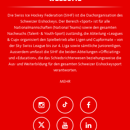
Männer A-WM in Schweden: 2. Rang
Die Swiss Ice Hockey Federation (SIHF) ist die Dachorganisation des
Fusion von SIHA/ Regio League/ National League.
Schweizer Eishockeys. Der Bereich «Sport» ist für alle
Zusammen bilden sie SIHF
Nationalmannschaften (National Teams) sowie den gesamten
Nachwuchs (Talent- & Youth-Sport) zuständig, die Abteilung «Leagues
& Cup» organisiert den Spielbetrieb aller Ligen und Cupformate – von
Erste Austragung der Arosa Challenge
der Sky Swiss League bis zur 4. Liga sowie sämtliche Juniorenligen.
Ausserdem umfasst die SIHF die beiden Abteilungen «Officiating»
und «Education», die das Schiedsrichterwesen beziehungsweise die
1995 Frauen EM 3. Rang
Aus- und Weiterbildung für den gesamten Schweizer Eishockeysport
verantworten.
Fonds Jean Tinguely wurde gegründet
MEHR
1986 Einführung Playoffs
1985 Erste Frauen Eishockey Meisterschaft
1968 Autonomie der National League