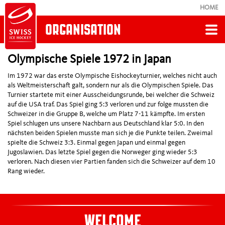
HOME
ORGANISATION
Zurück
Olympische Spiele 1972 in Japan
Im 1972 war das erste Olympische Eishockeyturnier, welches nicht auch
HISTORY
als Weltmeisterschaft galt, sondern nur als die Olympischen Spiele. Das
Turnier startete mit einer Ausscheidungsrunde, bei welcher die Schweiz
auf die USA traf. Das Spiel ging 5:3 verloren und zur folge mussten die
Neuer Pokal "Twin-Skate"
Schweizer in die Gruppe B, welche um Platz 7-11 kämpfte. Im ersten
Spiel schlugen uns unsere Nachbarn aus Deutschland klar 5:0. In den
nächsten beiden Spielen musste man sich je die Punkte teilen. Zweimal
spielte die Schweiz 3:3. Einmal gegen Japan und einmal gegen
PostFinance Top Scorer
Jugoslawien. Das letzte Spiel gegen die Norweger ging wieder 5:3
verloren. Nach diesen vier Partien fanden sich die Schweizer auf dem 10
Rang wieder.
Swiss Ice Hockey Challenge
Frauen Olympia Sotschi: 3. Rang
WELCOME