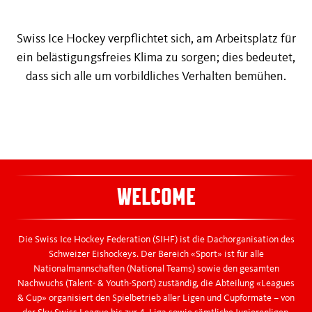
Swiss Ice Hockey verpflichtet sich, am Arbeitsplatz für
ein belästigungsfreies Klima zu sorgen; dies bedeutet,
dass sich alle um vorbildliches Verhalten bemühen.
WELCOME
Die Swiss Ice Hockey Federation (SIHF) ist die Dachorganisation des
Schweizer Eishockeys. Der Bereich «Sport» ist für alle
Nationalmannschaften (National Teams) sowie den gesamten
Nachwuchs (Talent- & Youth-Sport) zuständig, die Abteilung «Leagues
& Cup» organisiert den Spielbetrieb aller Ligen und Cupformate – von