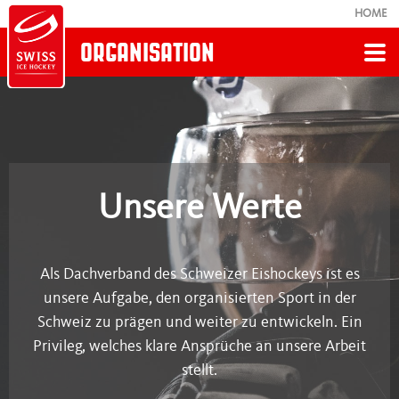
HOME
ORGANISATION
Zurück
WERTE
Unsere Werte
Ethik-Statut
Arbeitsplatz
Als Dachverband des Schweizer Eishockeys ist es
unsere Aufgabe, den organisierten Sport in der
Schweiz zu prägen und weiter zu entwickeln. Ein
Privileg, welches klare Ansprüche an unsere Arbeit
stellt.