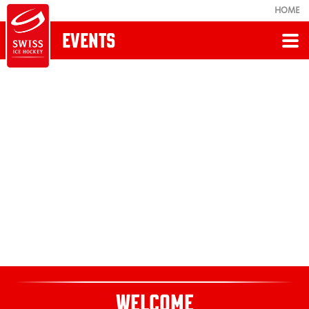
HOME
EVENTS
Zurück
EVENTS
Awards
Gutschein
Promocode
Hospitality Angebote WM-Vorbereitung 2026
WELCOME