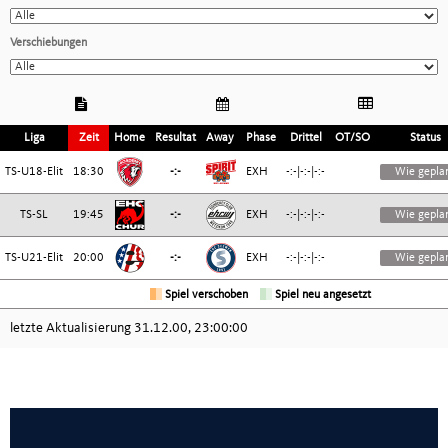
Other Leagues
Verschiebungen
Junior Leagues
National Cup
Liga
Zeit
Home
Resultat
Away
Phase
Drittel
OT/SO
Status
TS-U18-Elit
18:30
-:-
EXH
-:-|-:-|-:-
Wie gepla
National Teams
TS-SL
19:45
-:-
EXH
-:-|-:-|-:-
Wie gepla
Spieler suchen
TS-U21-Elit
20:00
-:-
EXH
-:-|-:-|-:-
Wie gepla
Spiel verschoben
Spiel neu angesetzt
Recreational Leagues
letzte Aktualisierung
31.12.00, 23:00:00