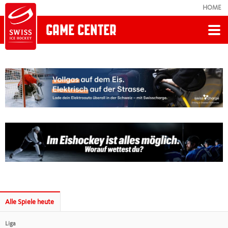
HOME
GAME CENTER
Zurück
Spiele Heute
National League
Sky Swiss League
MyHockey League
Alle Spiele heute
PostFinance Women's League
Liga