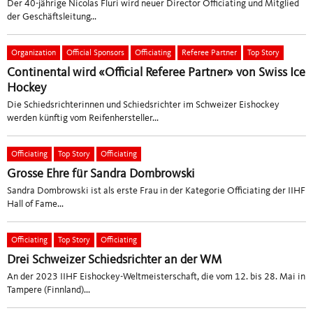
Der 40-jährige Nicolas Fluri wird neuer Director Officiating und Mitglied
der Geschäftsleitung...
Organization
Official Sponsors
Officiating
Referee Partner
Top Story
Continental wird «Official Referee Partner» von Swiss Ice
Hockey
Die Schiedsrichterinnen und Schiedsrichter im Schweizer Eishockey
werden künftig vom Reifenhersteller...
Officiating
Top Story
Officiating
Grosse Ehre für Sandra Dombrowski
Sandra Dombrowski ist als erste Frau in der Kategorie Officiating der IIHF
Hall of Fame...
Officiating
Top Story
Officiating
Drei Schweizer Schiedsrichter an der WM
An der 2023 IIHF Eishockey-Weltmeisterschaft, die vom 12. bis 28. Mai in
Tampere (Finnland)...