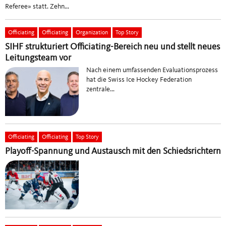
Referee» statt. Zehn...
Officiating
Officiating
Organization
Top Story
SIHF strukturiert Officiating-Bereich neu und stellt neues
Leitungsteam vor
Nach einem umfassenden Evaluationsprozess
hat die Swiss Ice Hockey Federation
zentrale...
Officiating
Officiating
Top Story
Playoff-Spannung und Austausch mit den Schiedsrichtern