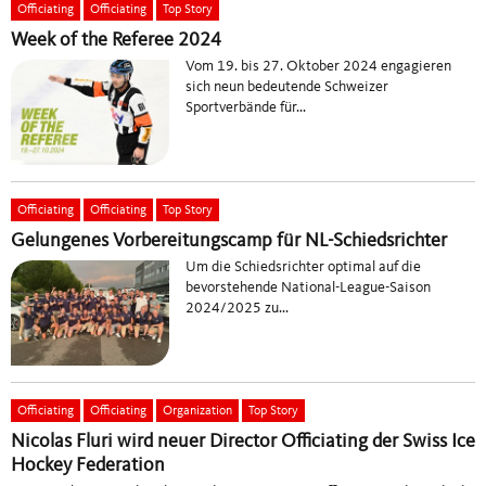
Officiating
Officiating
Top Story
Week of the Referee 2024
Vom 19. bis 27. Oktober 2024 engagieren
sich neun bedeutende Schweizer
Sportverbände für...
Officiating
Officiating
Top Story
Gelungenes Vorbereitungscamp für NL-Schiedsrichter
Um die Schiedsrichter optimal auf die
bevorstehende National-League-Saison
2024/2025 zu...
Officiating
Officiating
Organization
Top Story
Nicolas Fluri wird neuer Director Officiating der Swiss Ice
Hockey Federation