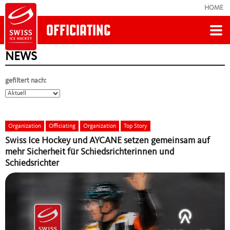
HOME
OFFICIATING
NEWS
Zurück
gefiltert nach:
OFFICIATING
News
Organization
Officiating
Organization
Top Story
Swiss Ice Hockey und AYCANE setzen gemeinsam auf
Werde Schiedsrichter
mehr Sicherheit für Schiedsrichterinnen und
Schiedsrichter
Kurse
Unsere Schiedsrichterinnen und Schiedsrichter