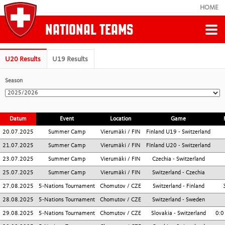
HOME
NATIONAL TEAMS
Zurück
U20 Results
U19 Results
Season
U20
Schedule
Datum
Event
Location
Game
20.07.2025
Summer Camp
Vierumäki / FIN
Finland U19 - Switzerland
Results
21.07.2025
Summer Camp
Vierumäki / FIN
FInland U20 - Switzerland
23.07.2025
Summer Camp
Vierumäki / FIN
Czechia - Switzerland
Staff
25.07.2025
Summer Camp
Vierumäki / FIN
Switzerland - Czechia
27.08.2025
5-Nations Tournament
Chomutov / CZE
Switzerland - Finland
28.08.2025
5-Nations Tournament
Chomutov / CZE
Switzerland - Sweden
29.08.2025
5-Nations Tournament
Chomutov / CZE
Slovakia - Switzerland
0:0