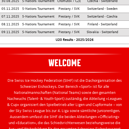
30.08.2025
5-Nations Tournament
Chomutov / CZE
Czechia - Switzerland
05.11.2025
5-Nations Tournament
Piestany / SVK
Switzerland - Sweden
07.11.2025
5-Nations Tournament
Piestany / SVK
Switzerland - Czechia
08.11.2025
5-Nations Tournament
Piestany / SVK
Finland - Switzerland
09.11.2025
5-Nations Tournament
Piestany / SVK
Slovakia - Switzerland
U20 Results - 2025/2026
WELCOME
Die Swiss Ice Hockey Federation (SIHF) ist die Dachorganisation des
Schweizer Eishockeys. Der Bereich «Sport» ist für alle
Nationalmannschaften (National Teams) sowie den gesamten
Nachwuchs (Talent- & Youth-Sport) zuständig, die Abteilung «Leagues
& Cup» organisiert den Spielbetrieb aller Ligen und Cupformate – von
der Sky Swiss League bis zur 4. Liga sowie sämtliche Juniorenligen.
Ausserdem umfasst die SIHF die beiden Abteilungen «Officiating»
und «Education», die das Schiedsrichterwesen beziehungsweise die