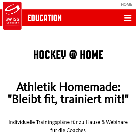
HOME
EDUCATION
Zurück
HOCKEY @ HOME
HOCKEY @ HOME
Webinare
Athletik Homemade:
Trainingspläne U13 - U15
"Bleibt fit, trainiert mit!"
Trainingspläne U17 - U20
Torhüter
Individuelle Trainingspläne für zu Hause & Webinare
für die Coaches