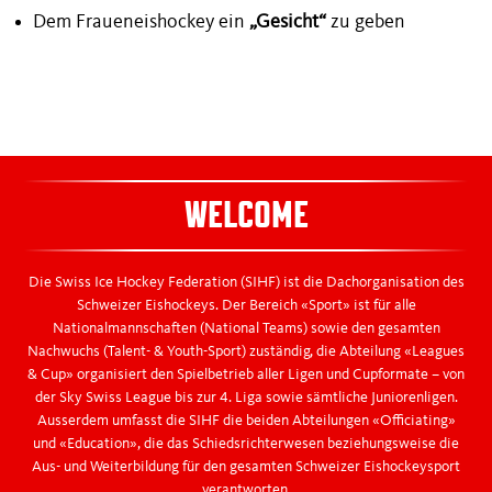
Dem Fraueneishockey ein
„Gesicht“
zu geben
WELCOME
Die Swiss Ice Hockey Federation (SIHF) ist die Dachorganisation des
Schweizer Eishockeys. Der Bereich «Sport» ist für alle
Nationalmannschaften (National Teams) sowie den gesamten
Nachwuchs (Talent- & Youth-Sport) zuständig, die Abteilung «Leagues
& Cup» organisiert den Spielbetrieb aller Ligen und Cupformate – von
der Sky Swiss League bis zur 4. Liga sowie sämtliche Juniorenligen.
Ausserdem umfasst die SIHF die beiden Abteilungen «Officiating»
und «Education», die das Schiedsrichterwesen beziehungsweise die
Aus- und Weiterbildung für den gesamten Schweizer Eishockeysport
verantworten.