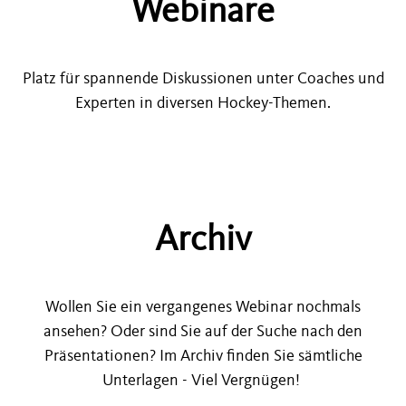
Webinare
Fördertrainer
Pro-Lizenz
Platz für spannende Diskussionen unter Coaches und
Experten in diversen Hockey-Themen.
Äquivalenz
Webinare
TrainingPlus
Archiv
Coaching / Mentoring
Wollen Sie ein vergangenes Webinar nochmals
Coach Development Programm
ansehen? Oder sind Sie auf der Suche nach den
Präsentationen? Im Archiv finden Sie sämtliche
Unterlagen - Viel Vergnügen!