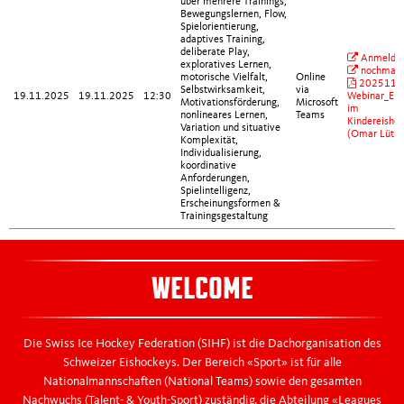
über mehrere Trainings,
Bewegungslernen, Flow,
Spielorientierung,
adaptives Training,
deliberate Play,
Anmeldu
exploratives Lernen,
nochmals
motorische Vielfalt,
Online
2025111
Selbstwirksamkeit,
via
19.11.2025
19.11.2025
12:30
Webinar_Ent
Motivationsförderung,
Microsoft
im
nonlineares Lernen,
Teams
Kindereisho
Variation und situative
(Omar Lüthi)
Komplexität,
Individualisierung,
koordinative
Anforderungen,
Spielintelligenz,
Erscheinungsformen &
Trainingsgestaltung
WELCOME
Die Swiss Ice Hockey Federation (SIHF) ist die Dachorganisation des
Schweizer Eishockeys. Der Bereich «Sport» ist für alle
Nationalmannschaften (National Teams) sowie den gesamten
Nachwuchs (Talent- & Youth-Sport) zuständig, die Abteilung «Leagues