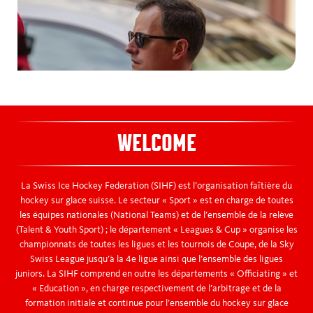
WELCOME
La Swiss Ice Hockey Federation (SIHF) est l’organisation faîtière du
hockey sur glace suisse. Le secteur « Sport » est en charge de toutes
les équipes nationales (National Teams) et de l’ensemble de la relève
(Talent & Youth Sport) ; le département « Leagues & Cup » organise les
championnats de toutes les ligues et les tournois de Coupe, de la Sky
Swiss League jusqu’à la 4e ligue ainsi que l’ensemble des ligues
juniors. La SIHF comprend en outre les départements « Officiating » et
« Education », en charge respectivement de l’arbitrage et de la
formation initiale et continue pour l’ensemble du hockey sur glace