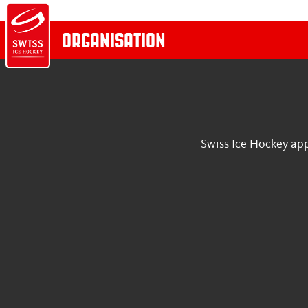
ORGANISATION
Retour
MÉDIAS
Swiss Ice Hockey appa
News
Terms of action
Photos
Kontakt