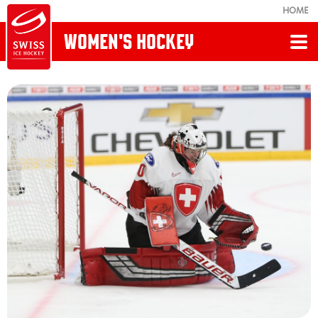
HOME
WOMEN'S HOCKEY
Retour
WOMEN'S HOCKEY
Fonds de développement pour les filles
Swiss Women's Hockey Academy
Spitzensport-RS & WK
Einstieg & SIHF-Girlsteams U12