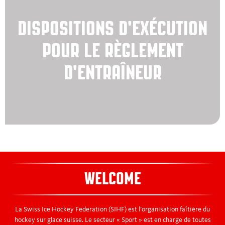
Règlement d'entraîneur
DISPOSITIONS D'EXÉCUTION
Fonctionnaires
POUR LE RÈGLEMENT
Formulaires
D'ENTRAÎNEUR
WELCOME
La Swiss Ice Hockey Federation (SIHF) est l’organisation faîtière du
hockey sur glace suisse. Le secteur « Sport » est en charge de toutes