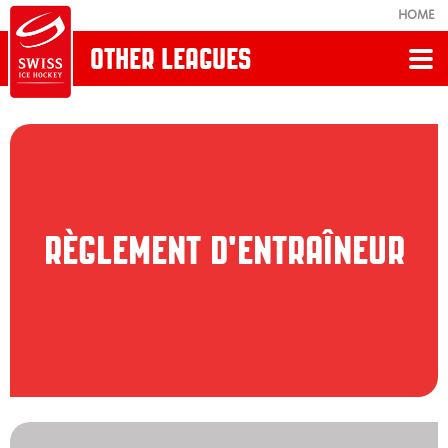
HOME
OTHER LEAGUES
Retour
RÈGLEMENTS, DIRECTIVES & FORMULAIRES
Règlement de jeu
RÈGLEMENT D'ENTRAÎNEUR
Juridiction
L'Ordre et la Sécurité
Infrastructure