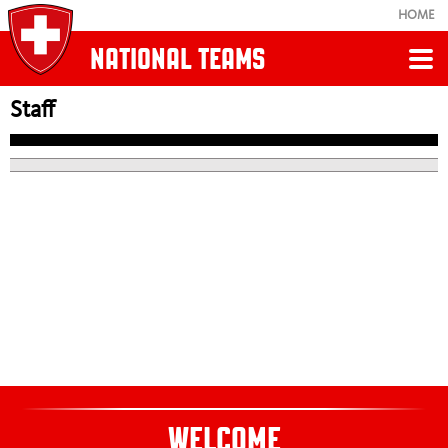
HOME
NATIONAL TEAMS
Staff
Retour
U20
Schedule
Results
Staff
WELCOME