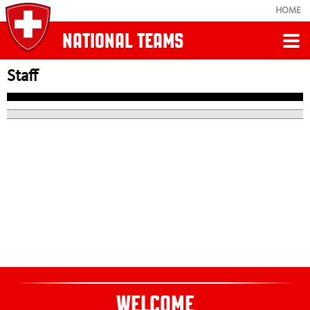
HOME
NATIONAL TEAMS
Staff
Retour
U17
Schedule
Results
Staff
WELCOME