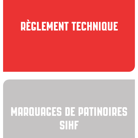
Règlement d'entraîneur
Fonctionnaires
RÈGLEMENT TECHNIQUE
Formulaires
MARQUAGES DE PATINOIRES
SIHF