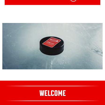
Ehrenmitglieder
Fondation Pat Schafhauser
Médias
International
Emplois
Contact
Hall of Fame
WELCOME
Newsletter