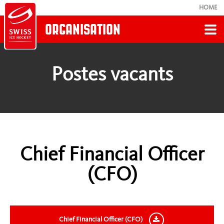
HOME
ORGANISATION
Retour
Postes vacants
ORGANISATION
À propos de nous
Organigramme
Chief Financial Officer
(CFO)
Sponsors
Top8-L’association de donateurs
Chief Financial Officer (CFO)