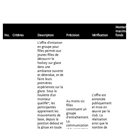
Montant
maximal
No.
Critères
Description
Précision
Vérification
fonds
L'offre d'initiation
en groupe pour
filles permet aux
jeunes filles de
découvrir le
hockey sur glace
dans une
ambiance ouverte
et détendue, et de
faire leurs
premières
expériences sur la
glace. Sous la
houlette d'un
L’offre est
moniteur
annoncée
Au moins six
qualifié*, les
publiquement
filles
participantes
et mise en
constituent un
apprennent les
œuvre par le
groupe
mouvements de
club. La
d’entraînement.
base, depuis la
réalisation
La
position debout et
ainsi que le
communication
la glisse en toute
nombre de