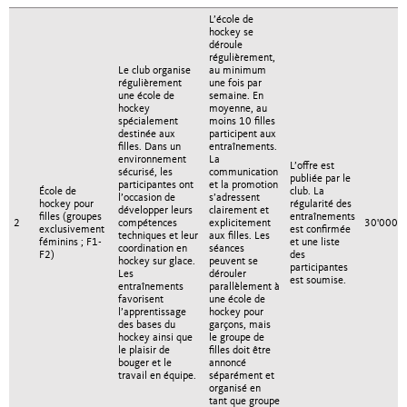
L’école de
hockey se
déroule
régulièrement,
Le club organise
au minimum
régulièrement
une fois par
une école de
semaine. En
hockey
moyenne, au
spécialement
moins 10 filles
destinée aux
participent aux
filles. Dans un
entraînements.
environnement
La
L’offre est
sécurisé, les
communication
publiée par le
participantes ont
et la promotion
École de
club. La
l’occasion de
s’adressent
hockey pour
régularité des
développer leurs
clairement et
filles (groupes
entraînements
2
compétences
explicitement
30'000.
exclusivement
est confirmée
techniques et leur
aux filles. Les
féminins ; F1-
et une liste
coordination en
séances
F2)
des
hockey sur glace.
peuvent se
participantes
Les
dérouler
est soumise.
entraînements
parallèlement à
favorisent
une école de
l’apprentissage
hockey pour
des bases du
garçons, mais
hockey ainsi que
le groupe de
le plaisir de
filles doit être
bouger et le
annoncé
travail en équipe.
séparément et
organisé en
tant que groupe