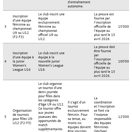
d’entraînement
autonome.
Le club inscrit une
La preuve est
Inscription
équipe
fournie par
d’une équipe
exclusivement
l’inscription
féminine au
3
féminine au
officielle de
15'000.
championnat
championnat
l’équipe au
U9 ou U12
officiel U9 ou
plus tard le 15
(F2-F3)
U12.
avril 2026.
La preuve doit
être fournie
Inscription
Le club inscrit une
par
d’une équipe à
équipe à la
l’inscription
4
la Junior
nouvelle Junior
100'000
officielle de
Women’s
Women’s League
l’équipe au
League U16
U16.
plus tard le 15
avril 2026.
Le club organise
un tournoi d’une
demi-journée
pour filles dans
La
les catégories
Il s’agit d’un
coordination
d’âge U9 ou U12.
tournoi
et l’inscription
Ce tournoi offre
Organisation
exclusivement
se font via
aux jeunes
de tournois
féminin. Pour
l’instance
5
joueuses des
12'000.
pour filles U9-
sa tenue, au
responsable
opportunités de
U12 (F2-F3)
moins six
des équipes
match
équipes doivent
féminines
supplémentaires
être inscrites.
(Michael