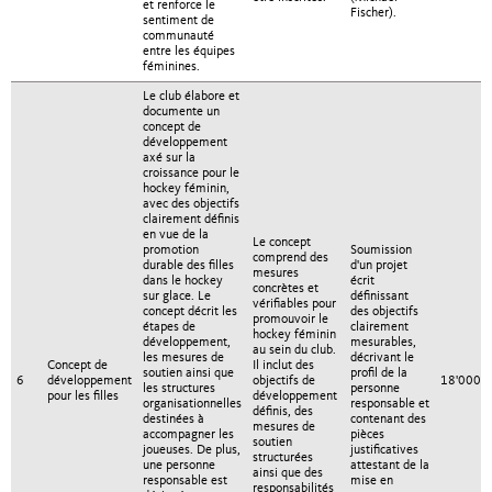
et renforce le
Fischer).
sentiment de
communauté
entre les équipes
féminines.
Le club élabore et
documente un
concept de
développement
axé sur la
croissance pour le
hockey féminin,
avec des objectifs
clairement définis
en vue de la
Le concept
promotion
Soumission
comprend des
durable des filles
d'un projet
mesures
dans le hockey
écrit
concrètes et
sur glace. Le
définissant
vérifiables pour
concept décrit les
des objectifs
promouvoir le
étapes de
clairement
hockey féminin
développement,
mesurables,
au sein du club.
les mesures de
décrivant le
Concept de
Il inclut des
soutien ainsi que
profil de la
6
développement
objectifs de
18'000.
les structures
personne
pour les filles
développement
organisationnelles
responsable et
définis, des
destinées à
contenant des
mesures de
accompagner les
pièces
soutien
joueuses. De plus,
justificatives
structurées
une personne
attestant de la
ainsi que des
responsable est
mise en
responsabilités