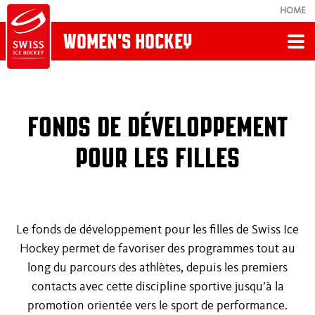
HOME
WOMEN'S HOCKEY
Retour
WOMEN'S HOCKEY
FONDS DE DÉVELOPPEMENT
POUR LES FILLES
Fonds de développement pour les filles
Swiss Women's Hockey Academy
Le fonds de développement pour les filles de Swiss Ice
Spitzensport-RS & WK
Hockey permet de favoriser des programmes tout au
long du parcours des athlètes, depuis les premiers
Einstieg & SIHF-Girlsteams U12
contacts avec cette discipline sportive jusqu’à la
promotion orientée vers le sport de performance.