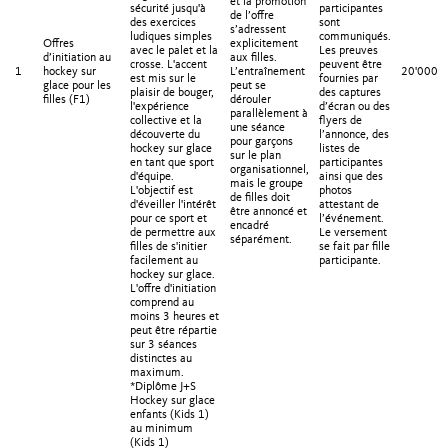
et la promotion
sécurité jusqu'à
participantes
de l’offre
des exercices
sont
s’adressent
ludiques simples
communiqués.
Offres
explicitement
avec le palet et la
Les preuves
d’initiation au
aux filles.
crosse. L'accent
peuvent être
1
hockey sur
L’entraînement
20'000.
est mis sur le
fournies par
glace pour les
peut se
plaisir de bouger,
des captures
filles (F1)
dérouler
l'expérience
d’écran ou des
parallèlement à
collective et la
flyers de
une séance
découverte du
l’annonce, des
pour garçons
hockey sur glace
listes de
sur le plan
en tant que sport
participantes
organisationnel,
d'équipe.
ainsi que des
mais le groupe
L'objectif est
photos
de filles doit
d'éveiller l'intérêt
attestant de
être annoncé et
pour ce sport et
l’événement.
encadré
de permettre aux
Le versement
séparément.
filles de s'initier
se fait par fille
facilement au
participante.
hockey sur glace.
L'offre d'initiation
comprend au
moins 3 heures et
peut être répartie
sur 3 séances
distinctes au
maximum.
*Diplôme J+S
Hockey sur glace
enfants (Kids 1)
au minimum
(Kids 1)